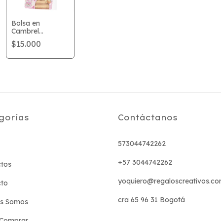
Bolsa en
Cambrel
personalizada
$15.000
gorías
Contáctanos
573044742262
+57 3044742262
tos
yoquiero@regaloscreativos.co
cto
cra 65 96 31 Bogotá
es Somos
Comprar