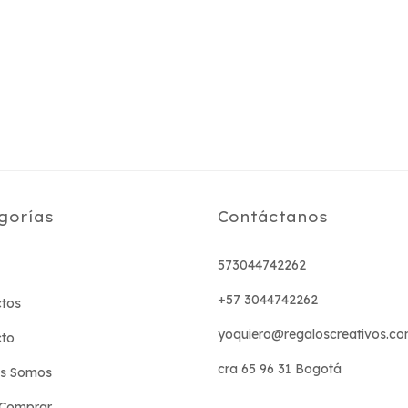
gorías
Contáctanos
573044742262
+57 3044742262
tos
yoquiero@regaloscreativos.co
cto
cra 65 96 31 Bogotá
es Somos
Comprar