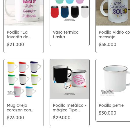
Pocillo "La
Vaso termico
Pocillo Vidrio c
favorita de
Laska
mensaje
mamá es"
$21.000
$38.000
Mug Oreja
Pocillo metálico -
Pocillo peltre
corazon con
mágico Tipo
$30.000
tapa
peltre
$23.000
$29.000