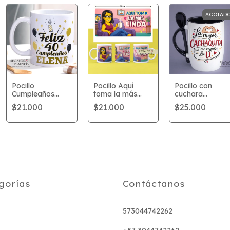
AGOTAD
Pocillo
Pocillo Aquí
Pocillo con
Cumpleaños
toma la más
cuchara
"Globos
linda
personalizado
$21.000
$21.000
$25.000
dorados"
gorías
Contáctanos
573044742262