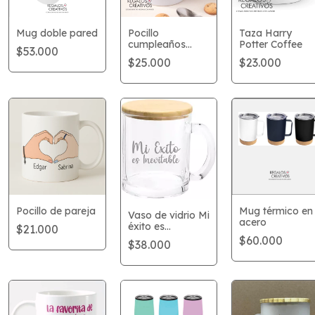
Mug doble pared
Pocillo
Taza Harry
cumpleaños
Potter Coffee
$53.000
"Elegant"
$25.000
$23.000
Pocillo de pareja
Mug térmico en
Vaso de vidrio Mi
acero
éxito es
$21.000
inevitable
$60.000
$38.000