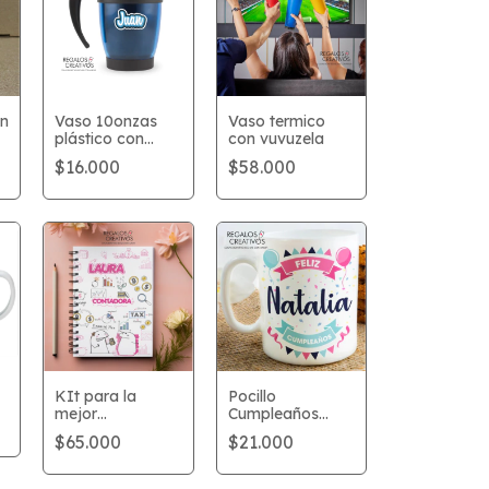
on
Vaso 10onzas
Vaso termico
plástico con
con vuvuzela
tapa
$16.000
$58.000
KIt para la
Pocillo
mejor
Cumpleaños
"contadora"
"con nombre"
$65.000
$21.000
Flork